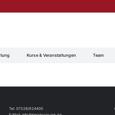
atung
Kurse & Veranstaltungen
Team
Tel: 07328/924400
E-Mail: info@tierphysio-ipk.de