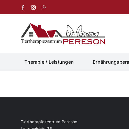
Skip
Facebook
Instagram
WhatsApp
to
content
Therapie / Leistungen
Ernährungsber
Tiertherapiezentrum Pereson
Langweidstr. 35